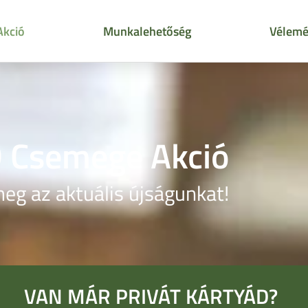
Akció
Munkalehetőség
Vélemé
 Csemege Akció
eg az aktuális újságunkat!
VAN MÁR PRIVÁT KÁRTYÁD?