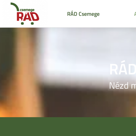
RÁD Csemege
RÁD
Nézd m